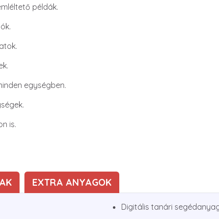
mléltető példák.
iók.
atok.
ek.
 minden egységben.
ységek.
n is.
AK
EXTRA ANYAGOK
Digitális tanári segédanya