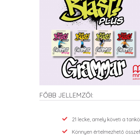
FŐBB JELLEMZŐI:
Features
21 lecke, amely követi a tank
Könnyen értelmezhető összef