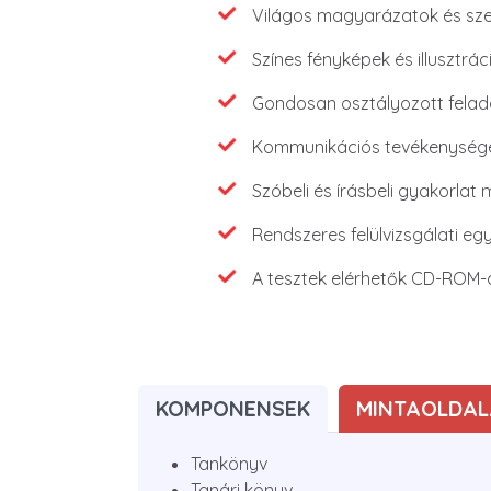
Világos magyarázatok és sze
Színes fényképek és illusztrác
Gondosan osztályozott felad
Kommunikációs tevékenység
Szóbeli és írásbeli gyakorlat
Rendszeres felülvizsgálati eg
A tesztek elérhetők CD-ROM-o
KOMPONENSEK
MINTAOLDAL
Tankönyv
Tanári könyv