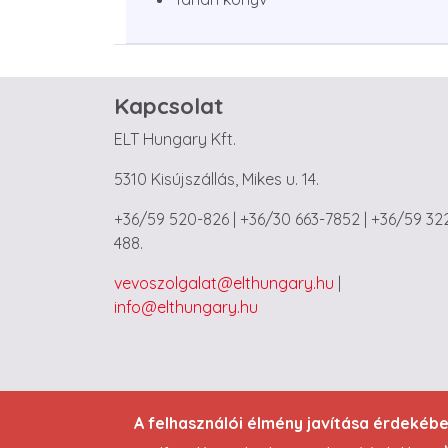
Kapcsolat
ELT Hungary Kft.
5310 Kisújszállás, Mikes u. 14.
+36/59 520-826 | +36/30 663-7852 | +36/59 32
488.
vevoszolgalat@elthungary.hu
|
info@elthungary.hu
A felhasználói élmény javítása érdekéb