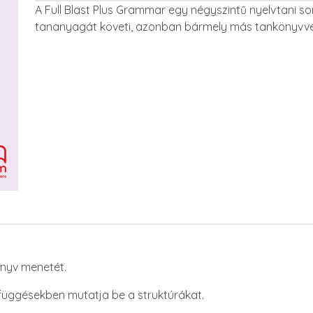
Leírás
A Full Blast Plus Grammar egy négyszintű nyelvtani sor
tananyagát követi, azonban bármely más tankönyvvel
önyv menetét.
üggésekben mutatja be a struktúrákat.