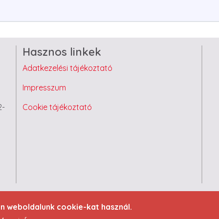
Hasznos linkek
Adatkezelési tájékoztató
Impresszum
2-
Cookie tájékoztató
2023 Minden jog fenntartva - ELT Hungary Kft.
en weboldalunk cookie-kat használ.