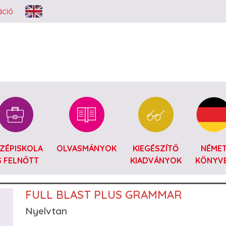
Ugrás a tartalomra
áció
ZÉPISKOLA
OLVASMÁNYOK
KIEGÉSZÍTŐ
NÉME
S FELNŐTT
KIADVÁNYOK
KÖNYV
FULL BLAST PLUS GRAMMAR
Nyelvtan