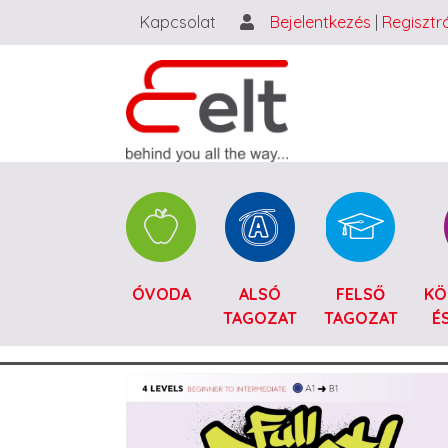
Kapcsolat
Bejelentkezés
|
Regisztr
Catalogue HU
ÓVODA
ALSÓ
FELSŐ
KÖ
TAGOZAT
TAGOZAT
É
Image (full view)
Image