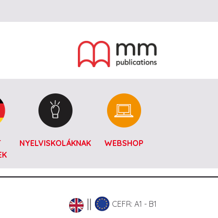
T
NYELVISKOLÁKNAK
WEBSHOP
EK
CEFR: A1 - B1