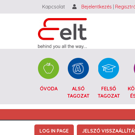
Kapcsolat
Bejelentkezés
|
Regisztr
Catalogue HU
ÓVODA
ALSÓ
FELSŐ
KÖ
TAGOZAT
TAGOZAT
É
Main navigation HU
Primary tabs
LOG IN PAGE
JELSZÓ VISSZAÁLLÍTÁ