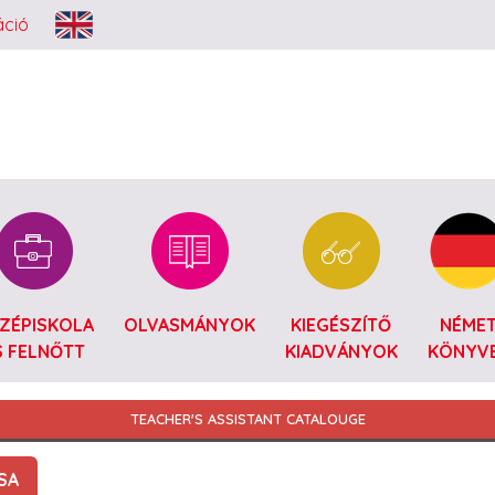
Ugrás a tartalomra
áció
ZÉPISKOLA
OLVASMÁNYOK
KIEGÉSZÍTŐ
NÉME
S FELNŐTT
KIADVÁNYOK
KÖNYV
TEACHER'S ASSISTANT CATALOUGE
SA