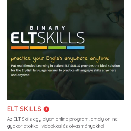
ELT SKILLS
Az ELT Skills egy olyan online program, amely online
gyakorlatokkal, videókkal és olvasmányokkal