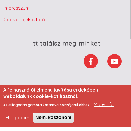
Impresszum
Cookie tájékoztató
Itt találsz meg minket
A felhasználói élmény javítása érdekében
weboldalunk cookie-kat használ.
More info
Az elfogadás gombra kattintva hozzájárul ehhez.
Elfogadom
Nem, köszönöm
2023 Minden jog fenntartva - ELT Hungary Kft.