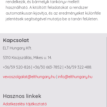
rendelkezik, és bármelyik tankönyv mellett
használható. A kitöltött feladatokat a rendszer
automatikusan kijavítja, és az eredményeket különféle
jelentések segítségével mutatja be a tanári felületen.
Kapcsolat
ELT Hungary Kft.
5310 Kisújszállás, Mikes u. 14.
+36/59 520-826 | +36/30 663-7852 | +36/59 322-488.
vevoszolgalat@elthungary.hu
|
info@elthungary.hu
Hasznos linkek
Adatkezelési tájékoztató