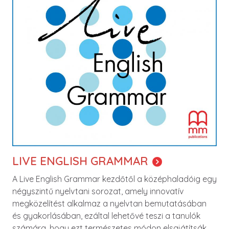
LIVE ENGLISH GRAMMAR
A Live English Grammar kezdőtől a középhaladóig egy
négyszintű nyelvtani sorozat, amely innovatív
megközelítést alkalmaz a nyelvtan bemutatásában
és gyakorlásában, ezáltal lehetővé teszi a tanulók
számára, hogy ezt természetes módon elsajátítsák.