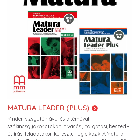
MATURA LEADER (PLUS)
Minden vizsgatémával és altémával
szókincsgyakorlatokon, olvasási, hallgatási, beszéd -
és írási feladatokon keresztül foglalkozik. A Matura