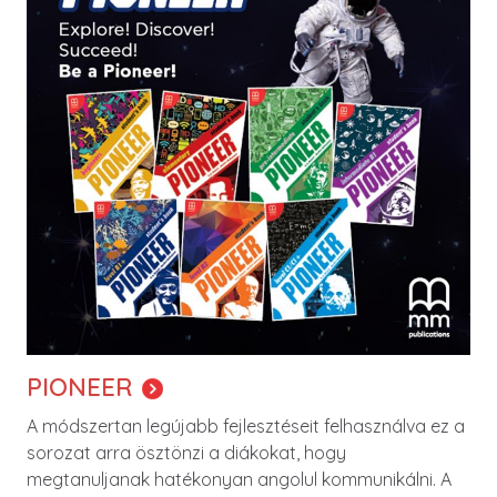
PIONEER
A módszertan legújabb fejlesztéseit felhasználva ez a
sorozat arra ösztönzi a diákokat, hogy
megtanuljanak hatékonyan angolul kommunikálni. A