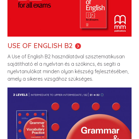
USE OF ENGLISH B2
A Use of English B2 használatával szisztematikusan
sajátítható el a nyelvtan és a szókincs, és segíti a
nyelvtanulókat minden olyan készség fejlesztésében,
amely a sikeres vizsgához szükséges.
Image