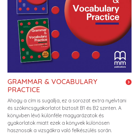
GRAMMAR & VOCABULARY
PRACTICE
Ahogy a cím is sugallja, ez a sorozat extra nyelvtani
és szókincsgyakorlatot biztosít B1 és B2 szinten. A
könyvben lévő különféle magyarázatok és
gyakorlatok miatt ezek a könyvek különösen
hasznosak a vizsgákra való felkészülés során.