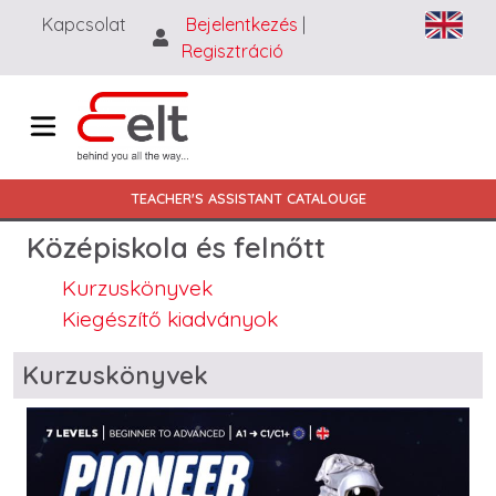
Ugrás a tartalomra
Kapcsolat
Bejelentkezés
|
Regisztráció
Main navigation HU
TEACHER'S ASSISTANT CATALOUGE
Középiskola és felnőtt
Kurzuskönyvek
Kiegészítő kiadványok
Blocks
Kurzuskönyvek
Image