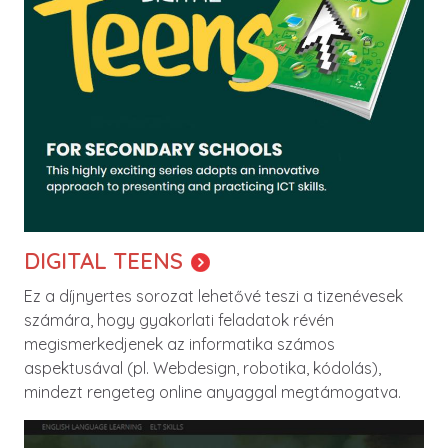
DIGITAL TEENS
Ez a díjnyertes sorozat lehetővé teszi a tizenévesek
számára, hogy gyakorlati feladatok révén
megismerkedjenek az informatika számos
aspektusával (pl. Webdesign, robotika, kódolás),
mindezt rengeteg online anyaggal megtámogatva.
Image