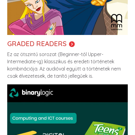
GRADED READERS
Ez az ötszintű sorozat (Beginner-től Upper-
Intermediate-ig) klasszikus és eredeti történetek
kombinációja. Az audióval együtt a történetek nem
csak élvezetesek, de tanító jellegűek is.
Image