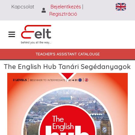
Ugrás a tartalomra
Kapcsolat
Bejelentkezés
|
Regisztráció
Main navigation HU
TEACHER'S ASSISTANT CATALOUGE
The English Hub Tanári Segédanyagok
Image