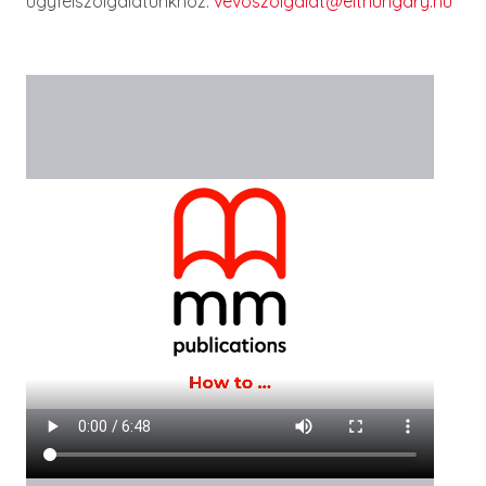
ügyfélszolgálatunkhoz:
vevoszolgalat@elthungary.hu
Videófájl