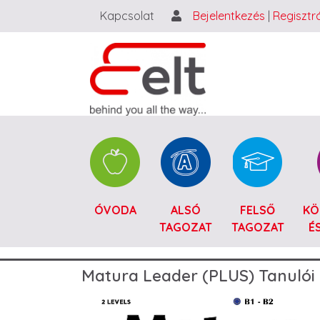
Kapcsolat
Bejelentkezés
|
Regisztr
Catalogue HU
ÓVODA
ALSÓ
FELSŐ
KÖ
TAGOZAT
TAGOZAT
É
Matura Leader (PLUS) Tanuló
Image