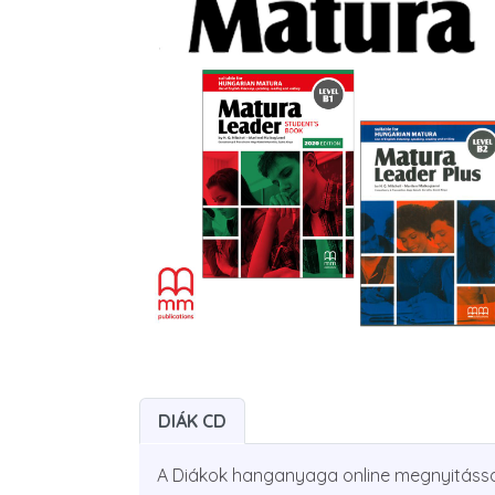
DIÁK CD
A Diákok hanganyaga online megnyitássa