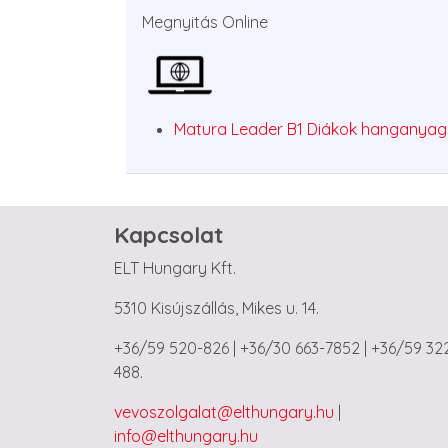
Megnyitás Online
Image
Matura Leader B1 Diákok hanganya
Kapcsolat
ELT Hungary Kft.
5310 Kisújszállás, Mikes u. 14.
+36/59 520-826 | +36/30 663-7852 | +36/59 32
488.
vevoszolgalat@elthungary.hu
|
info@elthungary.hu