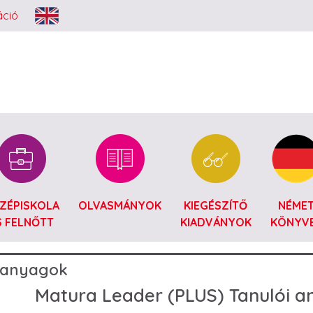
Ugrás a tartalomra
áció
ZÉPISKOLA
OLVASMÁNYOK
KIEGÉSZÍTŐ
NÉME
S FELNŐTT
KIADVÁNYOK
KÖNYV
i anyagok
Matura Leader (PLUS) Tanulói 