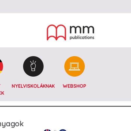
T
NYELVISKOLÁKNAK
WEBSHOP
EK
anyagok