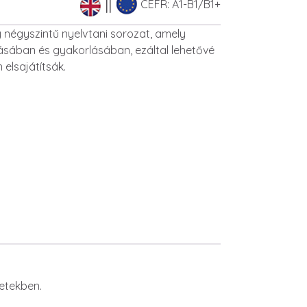
CEFR: A1-B1/B1+
 négyszintű nyelvtani sorozat, amely
ásában és gyakorlásában, ezáltal lehetővé
elsajátítsák.
etekben.