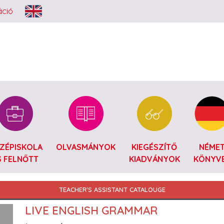
Ugrás a tartalomra
áció
ZÉPISKOLA
OLVASMÁNYOK
KIEGÉSZÍTŐ
NÉME
S FELNŐTT
KIADVÁNYOK
KÖNYV
TEACHER'S ASSISTANT CATALOUGE
LIVE ENGLISH GRAMMAR