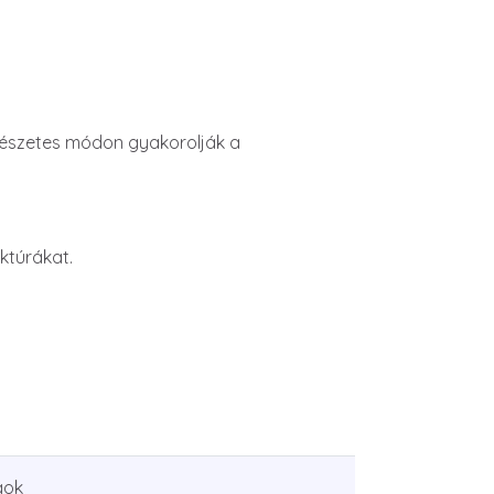
mészetes módon gyakorolják a
ktúrákat.
gok