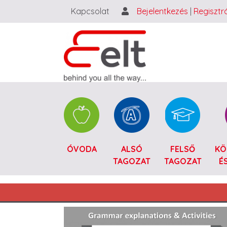
Kapcsolat
Bejelentkezés
|
Regisztr
Catalogue HU
ÓVODA
ALSÓ
FELSŐ
KÖ
TAGOZAT
TAGOZAT
É
Main navigation HU
Image (full view)
Image