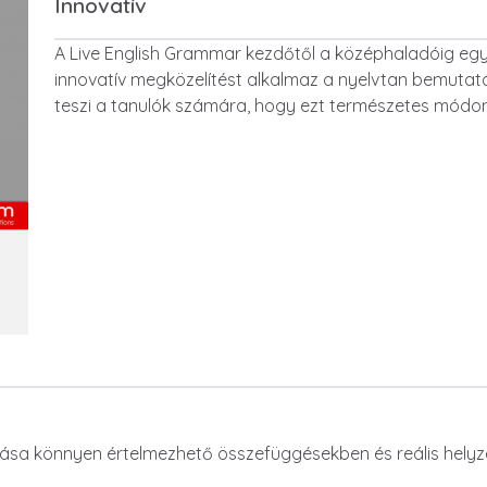
Innovatív
Leírás
A Live English Grammar kezdőtől a középhaladóig egy
innovatív megközelítést alkalmaz a nyelvtan bemutat
teszi a tanulók számára, hogy ezt természetes módon 
tása könnyen értelmezhető összefüggésekben és reális helyz