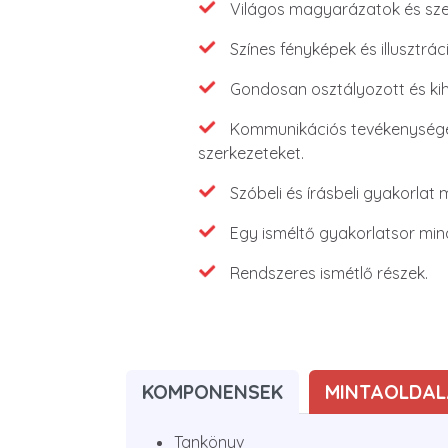
Világos magyarázatok és sze
Színes fényképek és illusztrá
Gondosan osztályozott és kihí
Kommunikációs tevékenységek
szerkezeteket.
Szóbeli és írásbeli gyakorlat
Egy isméltő gyakorlatsor min
Rendszeres ismétlő részek.
KOMPONENSEK
MINTAOLDAL
Tankönyv