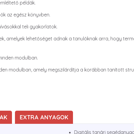
mléltető példák.
ciók az egész könyvben.
vásokkal teli gyakorlatok.
, amelyek lehetőséget adnak a tanulóknak arra, hogy ter
 minden modulban.
den modulban, amely megszilárdítja a korábban tanított stru
AK
EXTRA ANYAGOK
Digitális tanári segédanya