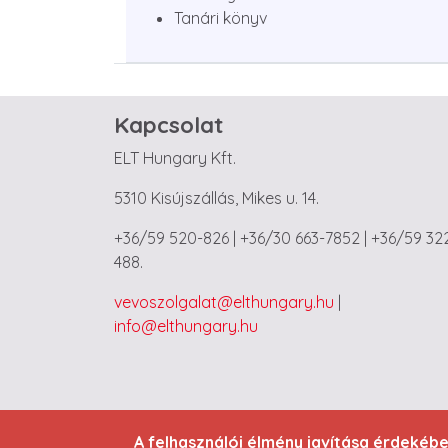
Tanári könyv
Kapcsolat
ELT Hungary Kft.
5310 Kisújszállás, Mikes u. 14.
+36/59 520-826 | +36/30 663-7852 | +36/59 32
488.
vevoszolgalat@elthungary.hu
|
info@elthungary.hu
A felhasználói élmény javítása érdekéb