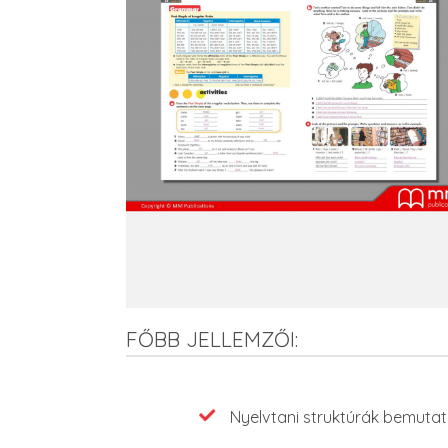
FŐBB JELLEMZŐI:
Features
Nyelvtani struktúrák bemuta