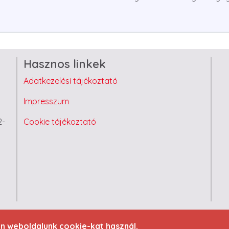
Hasznos linkek
Adatkezelési tájékoztató
Impresszum
2-
Cookie tájékoztató
2023 Minden jog fenntartva - ELT Hungary Kft.
en weboldalunk cookie-kat használ.