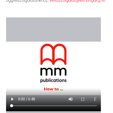
ügyfélszolgálatunkhoz:
vevoszolgalat@elthungary.hu
Videófájl