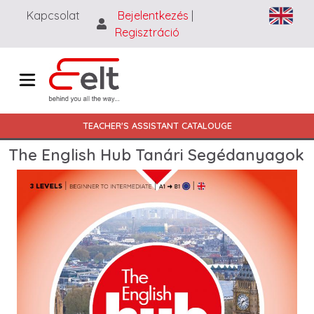
Ugrás a tartalomra
Kapcsolat
Bejelentkezés
|
Regisztráció
Main navigation HU
TEACHER'S ASSISTANT CATALOUGE
The English Hub Tanári Segédanyagok
Image