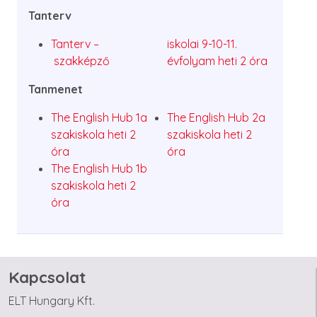
Tanterv
Tanterv –
iskolai 9-10-11.
szakképző
évfolyam heti 2 óra
Tanmenet
The English Hub 1a
The English Hub 2a
szakiskola heti 2
szakiskola heti 2
óra
óra
The English Hub 1b
szakiskola heti 2
óra
Kapcsolat
ELT Hungary Kft.